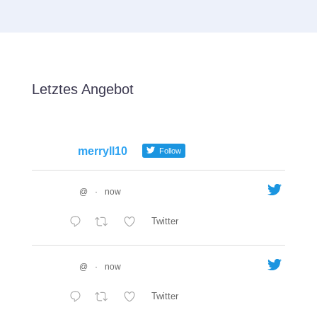
Letztes Angebot
merryll10
Follow
@
·
now
Twitter
@
·
now
Twitter