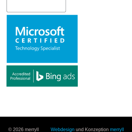
© 2026 merryll
Webdesign
und Konzeption
merryll