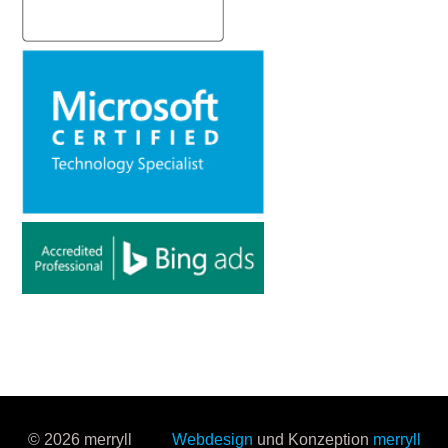
© 2026 merryll
Webdesign
und Konzeption
merryll