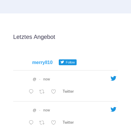
Letztes Angebot
merryll10
Follow
@
·
now
Twitter
@
·
now
Twitter