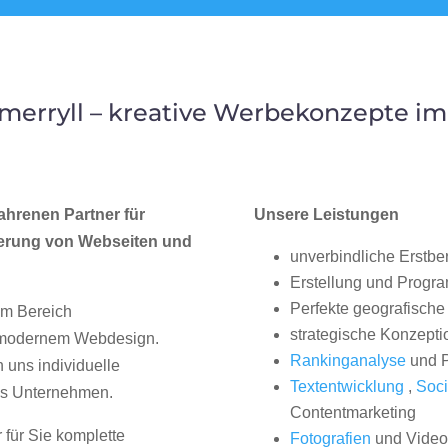
erryll – kreative Werbekonzepte i
ahrenen Partner für
Unsere Leistungen
erung von Webseiten und
unverbindliche Erstbe
Erstellung und Progr
Perfekte geografische 
im Bereich
strategische Konzepti
, modernem Webdesign.
Rankinganalyse
und P
uns individuelle
Textentwicklung
,
Soci
hes Unternehmen.
Contentmarketing
 für Sie komplette
Fotografien
und Videos