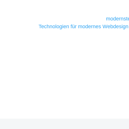
daher Tools und Technologien benötigen,
Unternehmen die kostengünstigsten un
liefern. Daher verwenden wir
modernste
Technologien für modernes Webdesign
allen Webprojekten zufriedenzustellen.
Sie haben Fragen zu Ihre
07121 / 9294977
info@merryll.de