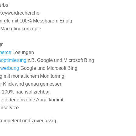
erbs
Keywordrecherche
nrufe mit 100% Messbarem Erfolg
e Marketingkonzepte
gn
erce
Lösungen
optimierung
z.B. Google und Microsoft Bing
nwerbung
Google und Microsoft Bing
g mit monatlichem Monitorring
er Klick wird genau gemessen
s 100% nachvollziehbar,
 jeder einzelne Anruf kommt
nservice
 kompetent und zuverlässig.