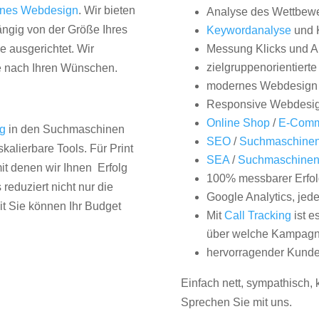
nes Webdesign
. Wir bieten
Analyse des Wettbew
hängig von der Größe Ihres
Keywordanalyse
und 
 ausgerichtet. Wir
Messung Klicks und A
zielgruppenorientiert
e nach Ihren Wünschen.
modernes Webdesign
Responsive Webdesi
Online Shop
/
E-Comm
ng
in den Suchmaschinen
SEO
/
Suchmaschinen
kalierbare Tools. Für Print
SEA
/
Suchmaschine
it denen wir Ihnen Erfolg
100% messbarer Erfol
duziert nicht nur die
Google Analytics, jed
it Sie können Ihr Budget
Mit
Call Tracking
ist e
über welche Kampagne
hervorragender Kunde
Einfach nett, sympathisch,
Sprechen Sie mit uns.