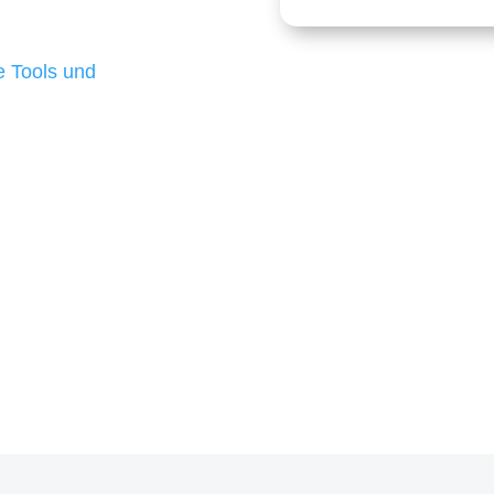
 die für ihr
d besten Ergebnisse
 Tools und
, um unsere Kunden in
m Projekt?