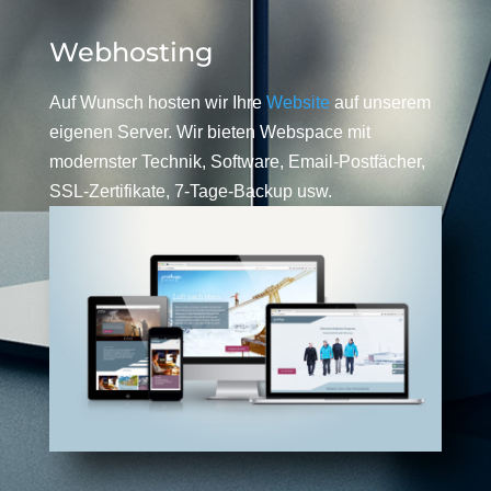
Webhosting
Auf Wunsch hosten wir Ihre
Website
auf unserem
eigenen Server. Wir bieten Webspace mit
modernster Technik, Software, Email-Postfächer,
SSL-Zertifikate, 7-Tage-Backup usw.