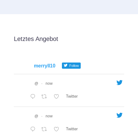
Letztes Angebot
merryll10
Follow
@
·
now
Twitter
@
·
now
Twitter