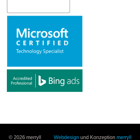
© 2026 merryll
Webdesign
und Konzeption
merryll