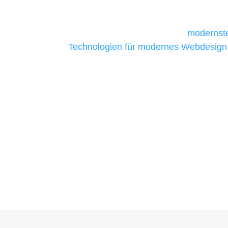
daher Tools und Technologien benötigen,
Unternehmen die kostengünstigsten un
liefern. Daher verwenden wir
modernste
Technologien für modernes Webdesign
allen Webprojekten zufriedenzustellen.
Sie haben Fragen zu Ihre
07121 / 9294977
info@merryll.de