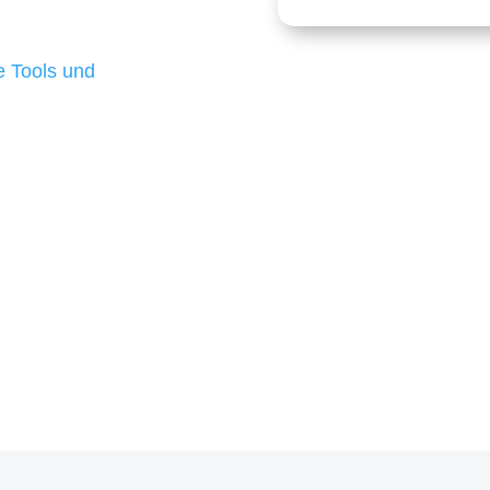
 die für ihr
d besten Ergebnisse
 Tools und
, um unsere Kunden in
m Projekt?