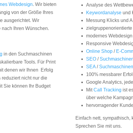
nes Webdesign
. Wir bieten
Analyse des Wettbew
hängig von der Größe Ihres
Keywordanalyse
und 
 ausgerichtet. Wir
Messung Klicks und A
zielgruppenorientiert
e nach Ihren Wünschen.
modernes Webdesign
Responsive Webdesi
Online Shop
/
E-Comm
ng
in den Suchmaschinen
SEO
/
Suchmaschinen
kalierbare Tools. Für Print
SEA
/
Suchmaschine
it denen wir Ihnen Erfolg
100% messbarer Erfol
duziert nicht nur die
Google Analytics, jed
it Sie können Ihr Budget
Mit
Call Tracking
ist e
über welche Kampagne
hervorragender Kunde
Einfach nett, sympathisch,
Sprechen Sie mit uns.