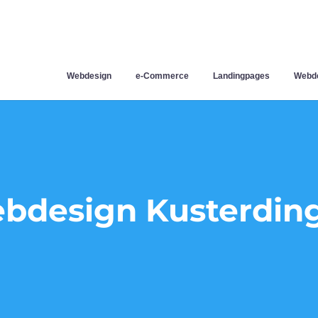
Webdesign
e-Commerce
Landingpages
Webde
bdesign Kusterdin