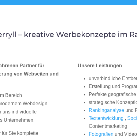
ryll – kreative Werbekonzepte im 
ahrenen Partner für
Unsere Leistungen
erung von Webseiten und
unverbindliche Erstbe
Erstellung und Progr
Perfekte geografische 
im Bereich
strategische Konzepti
, modernem Webdesign.
Rankinganalyse
und P
uns individuelle
Textentwicklung
,
Soci
hes Unternehmen.
Contentmarketing
 für Sie komplette
Fotografien
und Videos