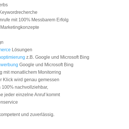
erbs
Keywordrecherche
nrufe mit 100% Messbarem Erfolg
e Marketingkonzepte
gn
erce
Lösungen
optimierung
z.B. Google und Microsoft Bing
nwerbung
Google und Microsoft Bing
g mit monatlichem Monitorring
er Klick wird genau gemessen
s 100% nachvollziehbar,
 jeder einzelne Anruf kommt
nservice
 kompetent und zuverlässig.