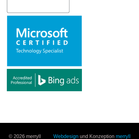
© 2026 merryll
Webdesign
und Konzeption
merryll