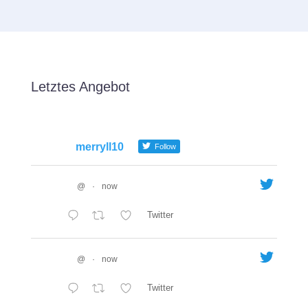
Letztes Angebot
merryll10
Follow
@
·
now
Twitter
@
·
now
Twitter