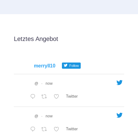
Letztes Angebot
merryll10
Follow
@
·
now
Twitter
@
·
now
Twitter