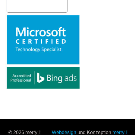
© 2026 merryll
Webdesign
und Konzeption
merryll