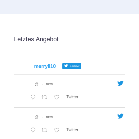
Letztes Angebot
merryll10
Follow
@
·
now
Twitter
@
·
now
Twitter