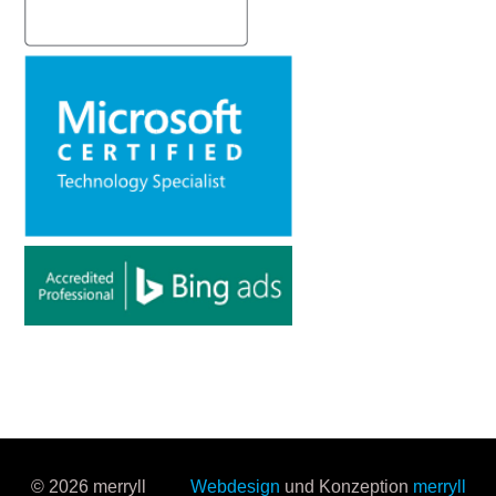
© 2026 merryll
Webdesign
und Konzeption
merryll