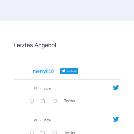
Letztes Angebot
merryll10
Follow
@
·
now
Twitter
@
·
now
Twitter