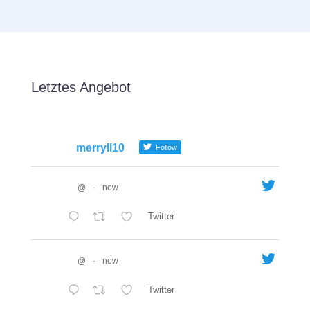
Letztes Angebot
merryll10
Follow
@
·
now
Twitter
@
·
now
Twitter