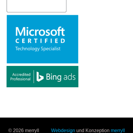
© 2026 merryll
Webdesign
und Konzeption
merryll