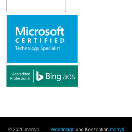
© 2026 merryll
Webdesign
und Konzeption
merryll