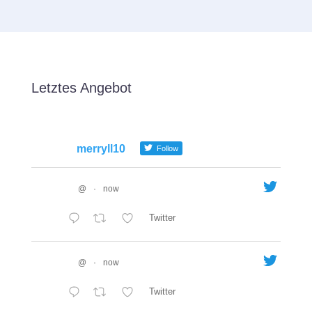
Letztes Angebot
merryll10
Follow
@
·
now
Twitter
@
·
now
Twitter