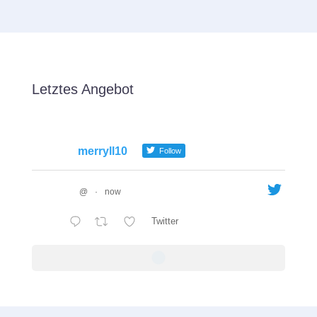
Letztes Angebot
merryll10
Follow
@
·
now
Twitter