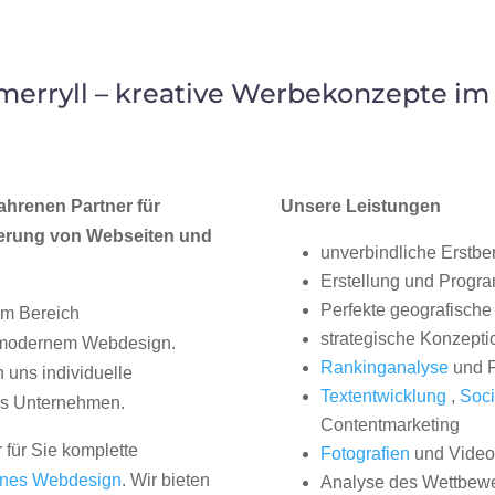
erryll – kreative Werbekonzepte i
ahrenen Partner für
Unsere Leistungen
erung von Webseiten und
unverbindliche Erstbe
Erstellung und Progr
Perfekte geografische 
im Bereich
strategische Konzepti
, modernem Webdesign.
Rankinganalyse
und P
uns individuelle
Textentwicklung
,
Soci
hes Unternehmen.
Contentmarketing
 für Sie komplette
Fotografien
und Videos
nes Webdesign
. Wir bieten
Analyse des Wettbew