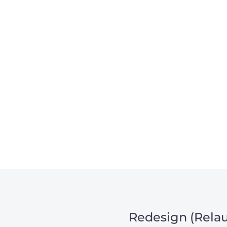
, um unsere Kunden in
m Projekt?
Redesign (Relau