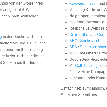
hängig von der Größe Ihres
Keywordanalyse
und 
 ausgerichtet. Wir
Messung Klicks und A
zielgruppenorientiert
e nach Ihren Wünschen.
modernes Webdesign
Responsive Webdesi
Online Shop
/
E-Comm
ng
in den Suchmaschinen
SEO
/
Suchmaschinen
kalierbare Tools. Für Print
SEA
/
Suchmaschine
it denen wir Ihnen Erfolg
100% messbarer Erfol
duziert nicht nur die
Google Analytics, jed
it Sie können Ihr Budget
Mit
Call Tracking
ist e
über welche Kampagne
hervorragender Kunde
Einfach nett, sympathisch,
Sprechen Sie mit uns.