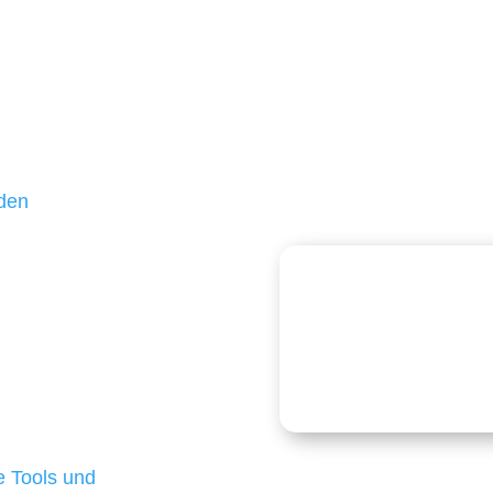
Aufbau und Wachstum
unden sind kleine und
ßteil unserer Kunden
hr als 10 Jahren treu –
 und einen langfristigen
nden
echnologien
logien ist für kleine
Kostenlose
onders anspruchsvoll,
e Budgets verfügen und
 die für ihr
d besten Ergebnisse
 Tools und