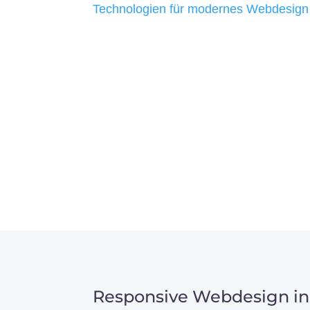
Technologien für modernes Webdesign
allen Webprojekten zufriedenzustellen.
Sie haben Fragen zu Ihre
07121 / 9294977
info@merryll.de
Responsive Webdesign in