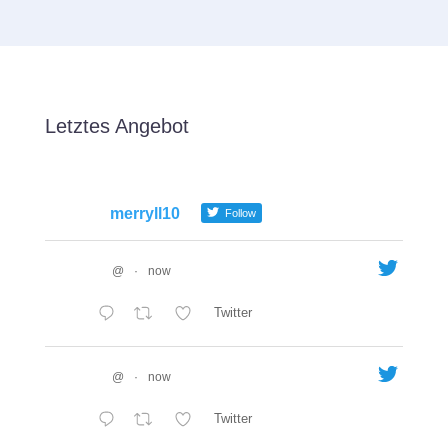
Letztes Angebot
merryll10
Follow
@
·
now
Twitter
@
·
now
Twitter