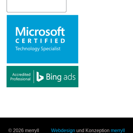
© 2026 merryll
Webdesign
und Konzeption
merryll