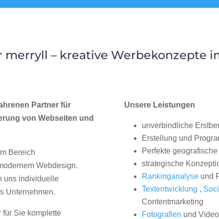
 merryll – kreative Werbekonzepte 
ahrenen Partner für
Unsere Leistungen
erung von Webseiten und
unverbindliche Erstbe
Erstellung und Progr
Perfekte geografische 
im Bereich
strategische Konzepti
, modernem Webdesign.
Rankinganalyse
und P
uns individuelle
Textentwicklung
,
Soci
hes Unternehmen.
Contentmarketing
 für Sie komplette
Fotografien
und Videos