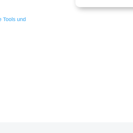
 die für ihr
d besten Ergebnisse
 Tools und
, um unsere Kunden in
m Projekt?