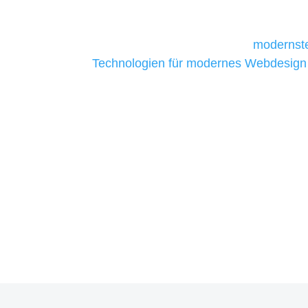
daher Tools und Technologien benötigen,
Unternehmen die kostengünstigsten un
liefern. Daher verwenden wir
modernste
Technologien für modernes Webdesign
allen Webprojekten zufriedenzustellen.
Sie haben Fragen zu Ihre
07121 / 9294977
info@merryll.de