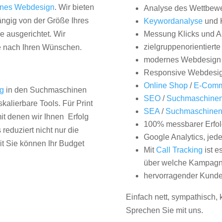
nes Webdesign
. Wir bieten
Analyse des Wettbew
hängig von der Größe Ihres
Keywordanalyse
und 
 ausgerichtet. Wir
Messung Klicks und A
zielgruppenorientiert
e nach Ihren Wünschen.
modernes Webdesign
Responsive Webdesi
Online Shop
/
E-Comm
ng
in den Suchmaschinen
SEO
/
Suchmaschinen
kalierbare Tools. Für Print
SEA
/
Suchmaschine
it denen wir Ihnen Erfolg
100% messbarer Erfol
duziert nicht nur die
Google Analytics, jed
it Sie können Ihr Budget
Mit
Call Tracking
ist e
über welche Kampagne
hervorragender Kunde
Einfach nett, sympathisch,
Sprechen Sie mit uns.