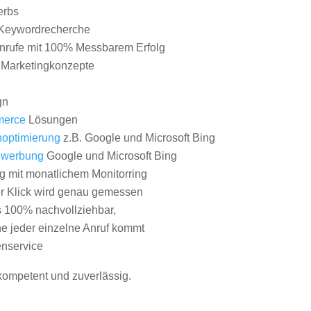
erbs
Keywordrecherche
nrufe mit 100% Messbarem Erfolg
e Marketingkonzepte
gn
erce
Lösungen
optimierung
z.B. Google und Microsoft Bing
nwerbung
Google und Microsoft Bing
g mit monatlichem Monitorring
er Klick wird genau gemessen
s 100% nachvollziehbar,
 jeder einzelne Anruf kommt
nservice
 kompetent und zuverlässig.