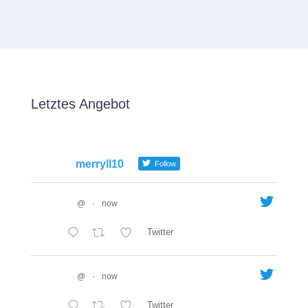
Letztes Angebot
merryll10
Follow
@
·
now
Twitter
@
·
now
Twitter