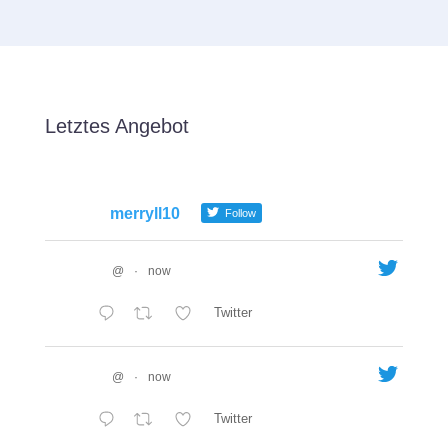
Letztes Angebot
merryll10
Follow
@
·
now
Twitter
@
·
now
Twitter