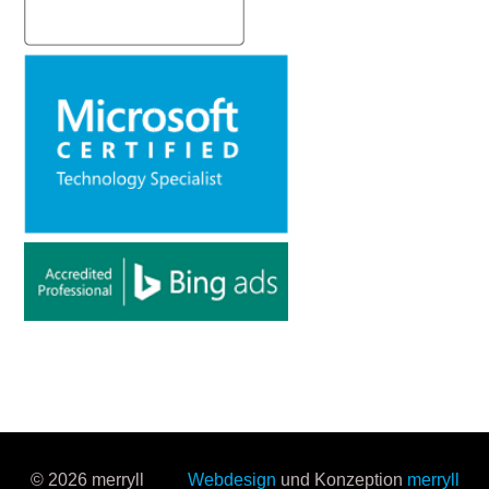
© 2026 merryll
Webdesign
und Konzeption
merryll