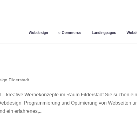
Webdesign
e-Commerce
Landingpages
Webde
ign Filderstadt
l – kreative Werbekonzepte im Raum Filderstadt Sie suchen ei
r Webdesign, Programmierung und Optimierung von Webseiten u
d ein erfahrenes,...