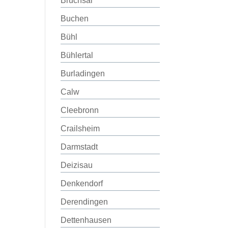
Bruchsal
Buchen
Bühl
Bühlertal
Burladingen
Calw
Cleebronn
Crailsheim
Darmstadt
Deizisau
Denkendorf
Derendingen
Dettenhausen