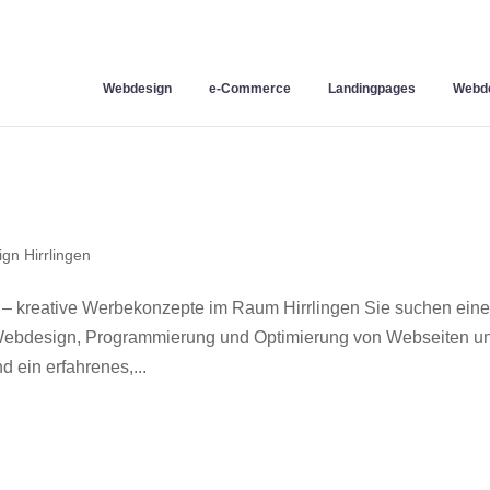
Webdesign
e-Commerce
Landingpages
Webde
gn Hirrlingen
 – kreative Werbekonzepte im Raum Hirrlingen Sie suchen ein
r Webdesign, Programmierung und Optimierung von Webseiten u
 ein erfahrenes,...