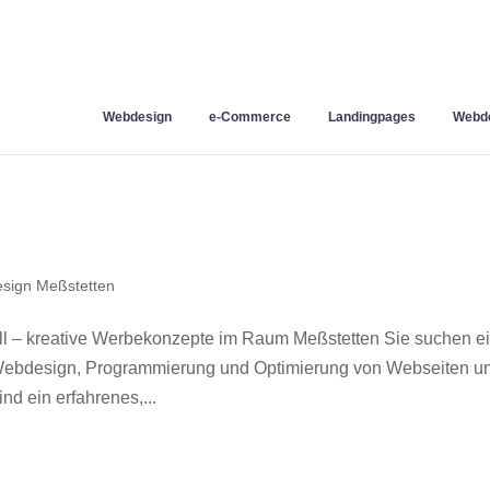
Webdesign
e-Commerce
Landingpages
Webde
sign Meßstetten
l – kreative Werbekonzepte im Raum Meßstetten Sie suchen e
r Webdesign, Programmierung und Optimierung von Webseiten u
d ein erfahrenes,...